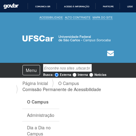
COMUNICA BR
ACESSO À INFORMAÇÃO
PARTICIPE
LEGISL
I
ACESSIBILIDADE
ALTO CONTRASTE
MAPA DO SITE
R
P
A
R
A
O
C
O
N
T
E
N
Busca
Ú
Toggle navigation
a
D
Busca Avançada…
Busca:
Externa
Interna
Notícias
O
v
Página Inicial
O Campus
e
Comissão Permanente de Acessibilidade
g
a
O Campus
ç
ã
o
Administração
Dia a Dia no
Campus