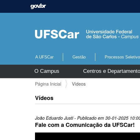
A UFSCar
Gestão
Processos Seletiv
N
O Campus
Centros e Departament
a
v
V
Página Inicial
Vídeos
e
o
g
c
Vídeos
a
ê
ç
e
ã
s
o
João Eduardo Justi
- Publicado em
30-01-2025
10:0
t
Fale com a Comunicação da UFSCar!
á
a
q