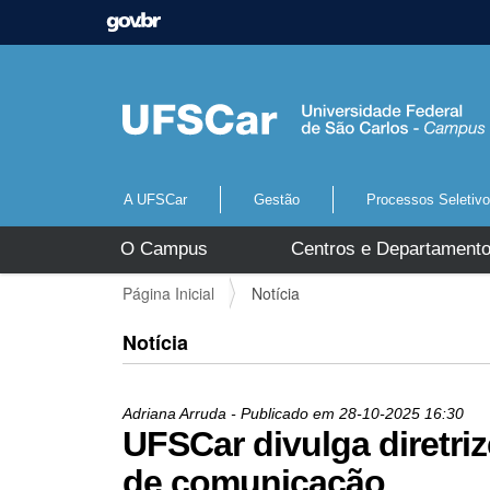
A UFSCar
Gestão
Processos Seletiv
N
O Campus
Centros e Departament
a
v
V
Página Inicial
Notícia
e
o
g
c
Notícia
a
ê
ç
e
ã
s
o
Adriana Arruda
- Publicado em
28-10-2025
16:30
t
UFSCar divulga diretri
á
a
de comunicação
q