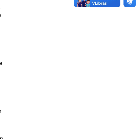
e
é
a
o
to