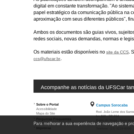
digital em constante transformação. "Ao sistema
papel estratégico da comunicação pública na c
aproximação com seus diferentes públicos", fina
Ambos os documentos são guias vivos, sujeito
redes sociais, novas demandas, normas e legis
Os materiais estão disponíveis no
. 
site da CCS
.
ccs@ufscar.br
Acompanhe as notícias da UFSCar tamb
Sobre o Portal
Campus Sorocaba
Acessibilidade
Rod. João Leme dos Sant
Mapa do Site
km 110 - SP-264
Perguntas Frequentes
Bairro do Itinga - Sorocaba
Para melhorar a sua experiência de navegação e pro
Ouvidoria
CEP 18052-780
Imprensa
Telefone: (15) 3229-6000