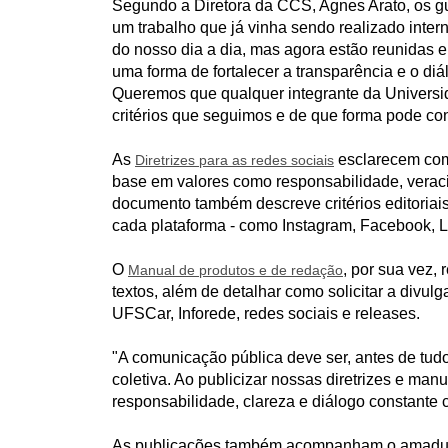
Segundo a Diretora da CCS, Agnes Arato, os gu
um trabalho que já vinha sendo realizado inte
do nosso dia a dia, mas agora estão reunidas e
uma forma de fortalecer a transparência e o d
Queremos que qualquer integrante da Universi
critérios que seguimos e de que forma pode con
As
esclarecem com
Diretrizes para as redes sociais
base em valores como responsabilidade, veracid
documento também descreve critérios editoriai
cada plataforma - como Instagram, Facebook, L
O
, por sua vez,
Manual de produtos e de redação
textos, além de detalhar como solicitar a divul
UFSCar, Inforede, redes sociais e releases.
"A comunicação pública deve ser, antes de tud
coletiva. Ao publicizar nossas diretrizes e m
responsabilidade, clareza e diálogo constante
As publicações também acompanham o amadure