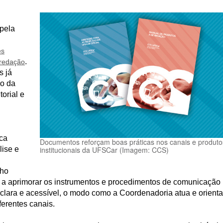
pela
es
.
 redação
s já
so da
torial e
ica
Documentos reforçam boas práticas nos canais e produto
lise e
institucionais da UFSCar (Imagem: CCS)
lho
 a aprimorar os instrumentos e procedimentos de comunicação
a clara e acessível, o modo como a Coordenadoria atua e orienta
ferentes canais.