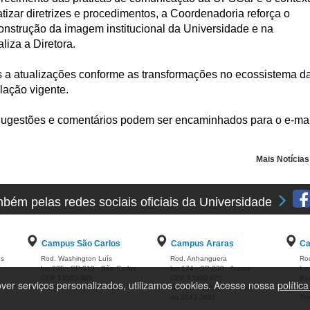
tizar diretrizes e procedimentos, a Coordenadoria reforça o
onstrução da imagem institucional da Universidade e na
liza a Diretora.
s a atualizações conforme as transformações no ecossistema d
lação vigente.
Sugestões e comentários podem ser encaminhados para o e-mai
Mais Notícia
ém pelas redes sociais oficiais da Universidade
Campus São Carlos
Campus Araras
Ca
os
Rod. Washington Luís
Rod. Anhanguera
Rod
km 235 - SP-310 - São Carlos
km 174 - SP-330 - Araras
km 
CEP 13565-905
CEP 13600-970
Bai
ver serviços personalizados, utilizamos cookies. Acesse nossa
polític
Telefone: (16) 3351-8111
Telefone: (19) 3543-2600
En
ou 3543-2601
Tel