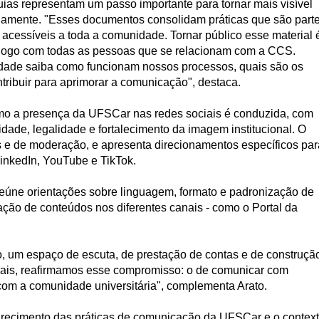
ias representam um passo importante para tornar mais visível
rnamente. "Esses documentos consolidam práticas que são part
 acessíveis a toda a comunidade. Tornar público esse material 
iálogo com todas as pessoas que se relacionam com a CCS.
dade saiba como funcionam nossos processos, quais são os
tribuir para aprimorar a comunicação", destaca.
o a presença da UFSCar nas redes sociais é conduzida, com
ade, legalidade e fortalecimento da imagem institucional. O
s e de moderação, e apresenta direcionamentos específicos par
inkedIn, YouTube e TikTok.
 reúne orientações sobre linguagem, formato e padronização de
gação de conteúdos nos diferentes canais - como o Portal da
o, um espaço de escuta, de prestação de contas e de construçã
anuais, reafirmamos esse compromisso: o de comunicar com
 com a comunidade universitária", complementa Arato.
cimento das práticas de comunicação da UFSCar e o contex