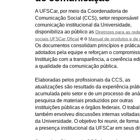
u
A UFSCar, por meio da Coordenadoria de
i
:
Comunicação Social (CCS), setor responsável 
comunicação institucional da Universidade,
disponibiliza ao público as
Diretrizes para as red
e o
sociais UFSCar Oficial
Manual de produtos e de
Os documentos consolidam princípios e prática
adotados pela equipe e reforçam o compromis
Instituição com a transparência, a coerência edi
a qualidade da comunicação pública.
Elaboradas pelos profissionais da CCS, as
atualizações são resultado da experiência prát
acumulada pelo setor e de um processo de aná
pesquisa de materiais produzidos por outras
instituições públicas e órgãos federais. O traba
também envolveu discussões internas voltadas
da Universidade. O objetivo foi reunir, de form
a presença institucional da UFSCar em seus di