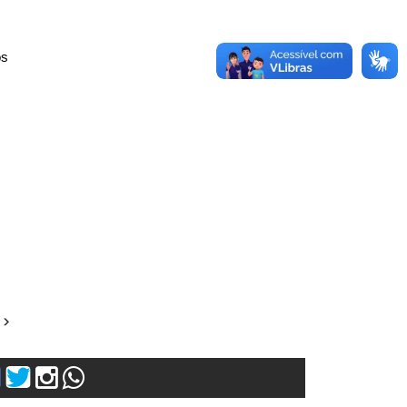
os
m
s