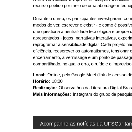
u
recurso poético por meio de uma abordagem tecnopo
i
:
Durante o curso, os participantes investigaram c
modos de ver, escrever e existir - e como é possíve
que questiona a neutralidade tecnológica e propõe
apresentados - jogos, narrativas interativas, exper
reprogramar a sensibilidade digital. Cada projeto n
eficiência, reescrever os automatismos, tensiona
encerramento, a vernissage é um ponto de passag
compartilhado, no qual o erro, o ruído e o improvis
Local:
Online, pelo Google Meet (link de acesso di
Horário:
18:00
Realização:
Observatório da Literatura Digital Br
Mais informações:
Instagram do grupo de pesqui
Acompanhe as notícias da UFSCar tamb