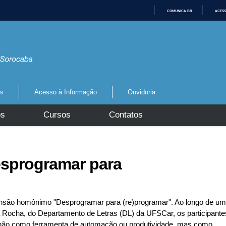
COMUNICA BR
ACESS
I
R
P
A
R
A
O
C
O
N
os
Acesso à Informação
Ouvidoria
T
E
Ú
os
Cursos
Contatos
D
O
esprogramar para
ensão homônimo "Desprogramar para (re)programar". Ao longo de um
a Rocha, do Departamento de Letras (DL) da UFSCar, os participante
ial não como ferramenta de automação ou produtividade, mas como