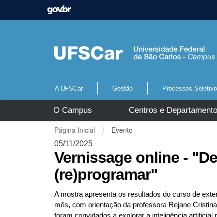
A UFSCar
Gestão
Processos Seletiv
N
O Campus
Centros e Departament
a
v
V
Página Inicial
Evento
e
o
g
05/11/2025
c
a
Vernissage online - "D
ê
ç
e
(re)programar"
ã
s
o
t
A mostra apresenta os resultados do curso de ext
á
mês, com orientação da professora Rejane Cristin
a
q
foram convidados a explorar a inteligência artific