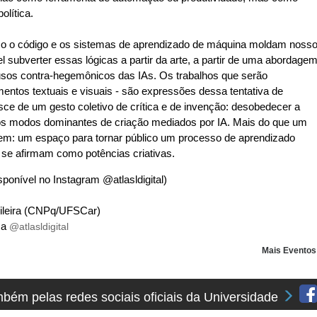
lítica.
omo o código e os sistemas de aprendizado de máquina moldam noss
l subverter essas lógicas a partir da arte, a partir de uma abordage
 usos contra-hegemônicos das IAs. Os trabalhos que serão
imentos textuais e visuais - são expressões dessa tentativa de
asce de um gesto coletivo de crítica e de invenção: desobedecer a
r os modos dominantes de criação mediados por IA. Mais do que um
em: um espaço para tornar público um processo de aprendizado
o se afirmam como potências criativas.
sponível no Instagram @atlasldigital)
asileira (CNPq/UFSCar)
sa
@atlasldigital
Mais Evento
ém pelas redes sociais oficiais da Universidade